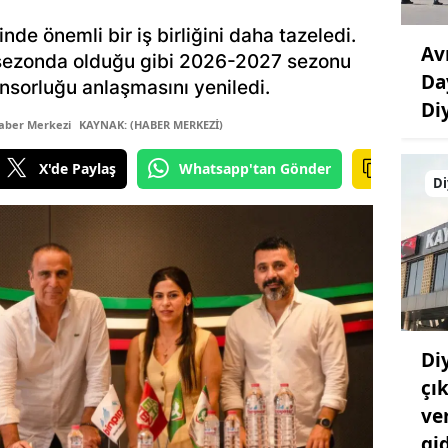
de önemli bir iş birliğini daha tazeledi.
Av
üç sezonda olduğu gibi 2026-2027 sezonu
Da
onsorluğu anlaşmasını yeniledi.
Di
aber Merkezi
KAYNAK: (HABER MERKEZİ)
X'de Paylaş
Whatsapp'tan Gönder
Di
Di
çık
ve
gi