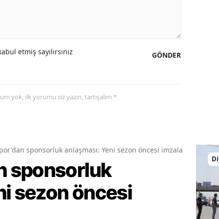
abul etmiş sayılırsınız
GÖNDER
yorum yok, ilk yorumu siz yazın, tartışalım *
or'dan sponsorluk anlaşması: Yeni sezon öncesi imzalar atıldı
Di
 sponsorluk
ni sezon öncesi