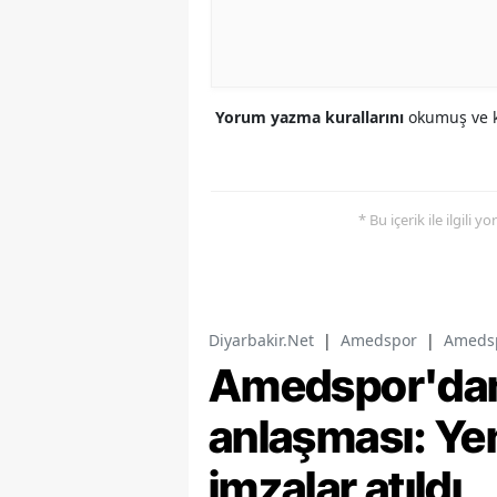
Yorum yazma kurallarını
okumuş ve k
* Bu içerik ile ilgili 
Diyarbakir.Net
|
Amedspor
|
Amedsp
Amedspor'dan
anlaşması: Ye
imzalar atıldı