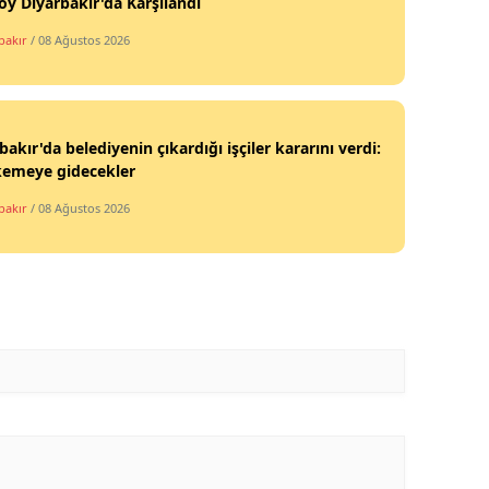
y Diyarbakır'da Karşılandı
bakır
/ 08 Ağustos 2026
bakır'da belediyenin çıkardığı işçiler kararını verdi:
emeye gidecekler
bakır
/ 08 Ağustos 2026