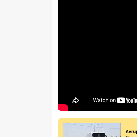
Avrup