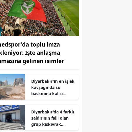
edspor'da toplu imza
kleniyor: İşte anlaşma
amasına gelinen isimler
Diyarbakır'ın en işlek
kavşağında su
baskınına kalıcı
çözüm: Çoğu bitti, azı
kaldı
Diyarbakır'da 4 farklı
saldırının faili olan
grup kıskıvrak
yakalandı