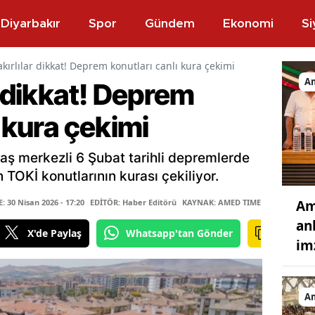
Diyarbakır
Spor
Gündem
Ekonomi
Si
kırlılar dikkat! Deprem konutları canlı kura çekimi
A
r dikkat! Deprem
ı kura çekimi
ş merkezli 6 Şubat tarihli depremlerde
n TOKİ konutlarının kurası çekiliyor.
Am
 30 Nisan 2026 - 17:20
EDİTÖR: Haber Editörü
KAYNAK: AMED TIMES
an
X'de Paylaş
Whatsapp'tan Gönder
im
A