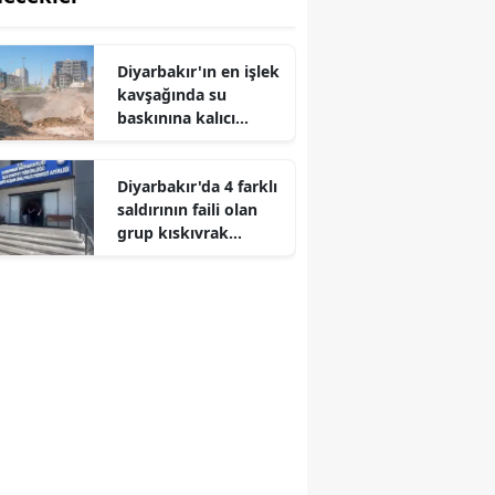
Diyarbakır'ın en işlek
kavşağında su
baskınına kalıcı
çözüm: Çoğu bitti, azı
kaldı
Diyarbakır'da 4 farklı
saldırının faili olan
grup kıskıvrak
yakalandı