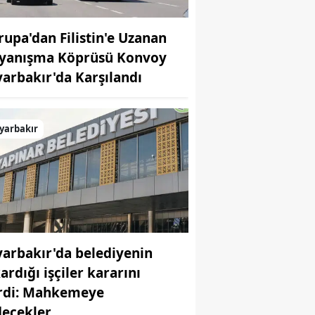
rupa'dan Filistin'e Uzanan
yanışma Köprüsü Konvoy
yarbakır'da Karşılandı
yarbakır
yarbakır'da belediyenin
ardığı işçiler kararını
rdi: Mahkemeye
decekler