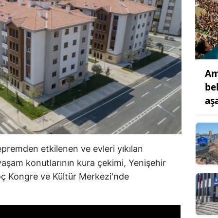
Am
be
aş
epremden etkilenen ve evleri yıkılan
yaşam konutlarının kura çekimi, Yenişehir
oç Kongre ve Kültür Merkezi'nde