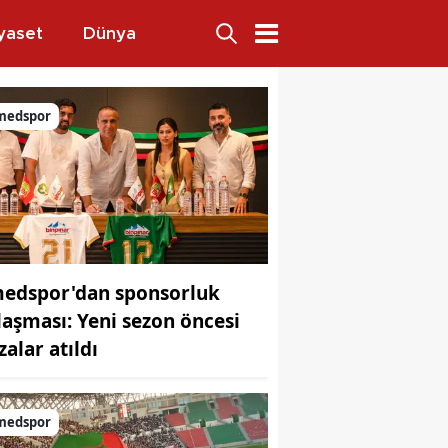
yaset
Dünya
medspor
edspor'dan sponsorluk
laşması: Yeni sezon öncesi
zalar atıldı
medspor