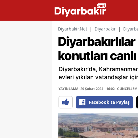
Diyarbakir.Net
|
Diyarbakır
|
Diyarba
Diyarbakırlıla
konutları canl
Diyarbakır'da, Kahramanmara
evleri yıkılan vatandaşlar içi
YAYINLAMA: 20 Şubat 2024 - 16:02
GÜNCELLEME:
Facebook'ta Paylaş