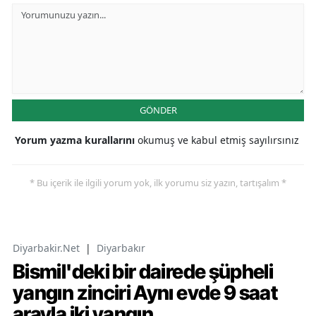
GÖNDER
Yorum yazma kurallarını
okumuş ve kabul etmiş sayılırsınız
* Bu içerik ile ilgili yorum yok, ilk yorumu siz yazın, tartışalım *
Diyarbakir.Net
|
Diyarbakır
Bismil'deki bir dairede şüpheli
yangın zinciri Aynı evde 9 saat
arayla iki yangın