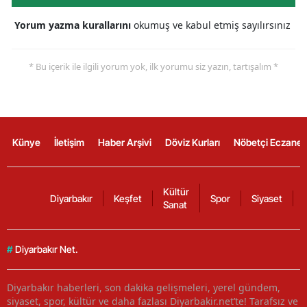
Yorum yazma kurallarını
okumuş ve kabul etmiş sayılırsınız
* Bu içerik ile ilgili yorum yok, ilk yorumu siz yazın, tartışalım *
Künye
İletişim
Haber Arşivi
Döviz Kurları
Nöbetçi Eczanel
Kültür
Diyarbakır
Keşfet
Spor
Siyaset
Sanat
#
Diyarbakır Net.
Diyarbakır haberleri, son dakika gelişmeleri, yerel gündem,
siyaset, spor, kültür ve daha fazlası Diyarbakir.net’te! Tarafsız ve