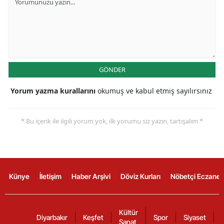
GÖNDER
Yorum yazma kurallarını
okumuş ve kabul etmiş sayılırsınız
* Bu içerik ile ilgili yorum yok, ilk yorumu siz yazın, tartışalım *
Künye
İletişim
Haber Arşivi
Döviz Kurları
Nöbetçi Eczanel
Kültür
Diyarbakır
Keşfet
Spor
Siyaset
Sanat