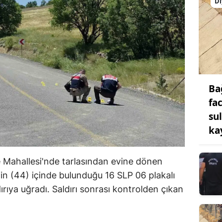
Di
Ba
fa
su
ka
e Mahallesi'nde tarlasından evine dönen
'nin (44) içinde bulunduğu 16 SLP 06 plakalı
ldırıya uğradı. Saldırı sonrası kontrolden çıkan