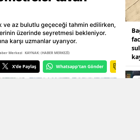
 ve az bulutlu geçeceği tahmin edilirken,
Ba
erinin üzerinde seyretmesi bekleniyor.
fa
na karşı uzmanlar uyarıyor.
su
aber Merkezi
KAYNAK: (HABER MERKEZİ)
ka
X'de Paylaş
Whatsapp'tan Gönder
Di
Di