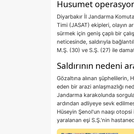
Husumet operasyonu
Diyarbakır İl Jandarma Komut
Timi (JASAT) ekipleri, olayın a
sürmek için geniş çaplı bir çalı
neticesinde, saldırıyla bağlantı
M.Ş. (30) ve S.Ş. (27) ile dama
Saldırının nedeni ar
Gözaltına alınan şüphelilerin,
eden bir arazi anlaşmazlığı nede
Jandarma karakolunda sorgular
ardından adliyeye sevk edilme
Hüseyin Şenol'un naaşı otopsi i
yaralanan eşi S.Ş.'nin hastane