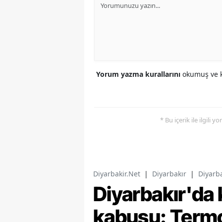
Yorum yazma kurallarını
okumuş ve k
* Bu içerik ile ilgili 
Diyarbakir.Net
|
Diyarbakır
|
Diyarb
Diyarbakır'da
kabusu: Termo