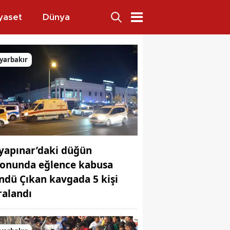
yaset
Dünya
heli yakalandı
yarbakır
yapınar’daki düğün
lonunda eğlence kabusa
ndü Çıkan kavgada 5 kişi
ralandı