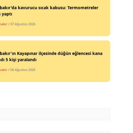
bakır'da kavurucu sıcak kabusu: Termometreler
 yaptı
bakır
/ 07 Ağustos 2026
bakır'ın Kayapınar ilçesinde düğün eğlencesi kana
dı 5 kişi yaralandı
bakır
/ 06 Ağustos 2026