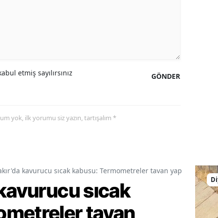
abul etmiş sayılırsınız
GÖNDER
yorum yok, ilk yorumu siz yazın, tartışalım *
akır'da kavurucu sıcak kabusu: Termometreler tavan yaptı
Di
 kavurucu sıcak
metreler tavan