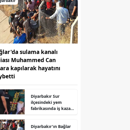
yarbakır
ğlar'da sulama kanalı
ciası Muhammed Can
lara kapılarak hayatını
ybetti
Diyarbakır Sur
ilçesindeki yem
fabrikasında iş kazası
Makineye sıkışan işçi
ağır yaralı
Diyarbakır'ın Bağlar