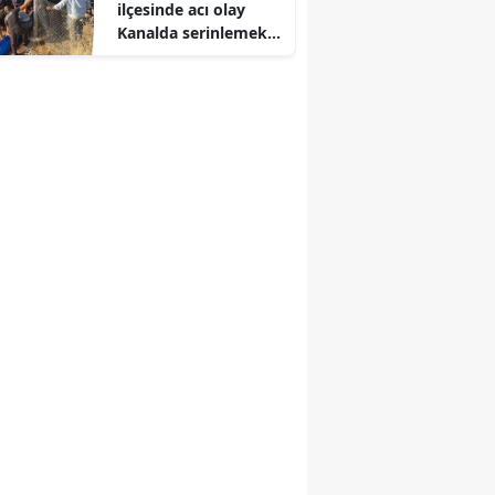
ilçesinde acı olay
Kanalda serinlemek
isteyen genç hayatını
kaybetti