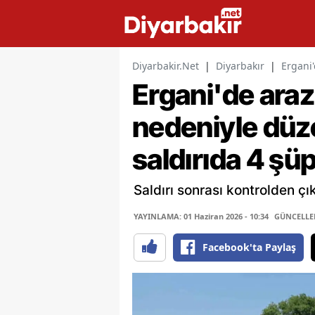
Diyarbakir.Net
|
Diyarbakır
|
Ergani'
Ergani'de araz
nedeniyle düze
saldırıda 4 şü
Saldırı sonrası kontrolden çı
YAYINLAMA: 01 Haziran 2026 - 10:34
GÜNCELLEME
Facebook'ta Paylaş