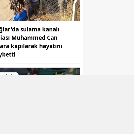
ğlar'da sulama kanalı
ciası Muhammed Can
lara kapılarak hayatını
ybetti
yarbakır
yarbakır Sur ilçesindeki