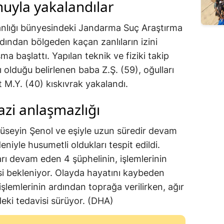
yla yakalandılar
anlığı bünyesindeki Jandarma Suç Araştırma
rdından bölgeden kaçan zanlıların izini
şma başlattı. Yapılan teknik ve fiziki takip
lı olduğu belirlenen baba Z.Ş. (59), oğulları
t M.Y. (40) kıskıvrak yakalandı.
azi anlaşmazlığı
 Hüseyin Şenol ve eşiyle uzun süredir devam
niyle husumetli oldukları tespit edildi.
ı devam eden 4 şüphelinin, işlemlerinin
si bekleniyor. Olayda hayatını kaybeden
şlemlerinin ardından toprağa verilirken, ağır
deki tedavisi sürüyor. (DHA)