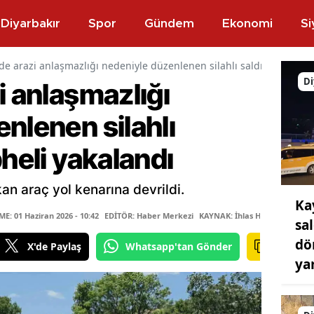
Diyarbakır
Spor
Gündem
Ekonomi
Si
de arazi anlaşmazlığı nedeniyle düzenlenen silahlı saldırıda 4 şüp
Di
i anlaşmazlığı
nlenen silahlı
pheli yakalandı
kan araç yol kenarına devrildi.
Ka
: 01 Haziran 2026 - 10:42
EDİTÖR: Haber Merkezi
KAYNAK: İhlas Haber Ajansı
sa
dö
X'de Paylaş
Whatsapp'tan Gönder
ya