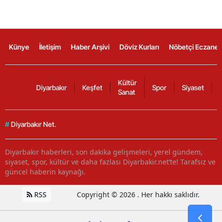
Künye
İletişim
Haber Arşivi
Döviz Kurları
Nöbetçi Eczanel
Kültür
Diyarbakır
Keşfet
Spor
Siyaset
Sanat
#
Diyarbakır Net.
Diyarbakır haberleri, son dakika gelişmeleri, yerel gündem,
siyaset, spor, kültür ve daha fazlası Diyarbakir.net’te! Tarafsız ve
güncel haberin kaynağı.
RSS
Copyright © 2026 . Her hakkı saklıdır.