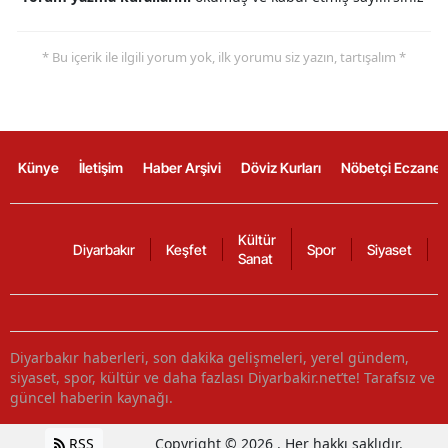
* Bu içerik ile ilgili yorum yok, ilk yorumu siz yazın, tartışalım *
Künye
İletişim
Haber Arşivi
Döviz Kurları
Nöbetçi Eczanel
Kültür
Diyarbakır
Keşfet
Spor
Siyaset
Sanat
Diyarbakır haberleri, son dakika gelişmeleri, yerel gündem,
siyaset, spor, kültür ve daha fazlası Diyarbakir.net’te! Tarafsız ve
güncel haberin kaynağı.
RSS
Copyright © 2026 . Her hakkı saklıdır.