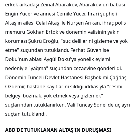
erkek arkadaşı Zeinal Abarakov, Abarakov'un babası
Engin Yücer ve annesi Cemile Yücer, firari şüpheli
Altaş'ın ailesi Celal Altaş ile Nurşen Arıkan, ihraç polis
memuru Gökhan Ertok ve dönemin valisinin yakın
koruması Şükrü Eroğlu, "suç delillerini gizleme ve yok
etme" suçundan tutuklandı. Ferhat Güven ise
Doku'nun ablası Aygül Doku'ya yönelik eylemi
nedeniyle "yağma" suçundan cezaevine gönderildi.
Dönemin Tunceli Devlet Hastanesi Başhekimi Çağdaş
Özdemir, hastane kayıtlarını sildiği iddiasıyla "resmi
belgeyi bozmak, yok etmek veya gizlemek"
suçlarından tutuklanırken, Vali Tuncay Sonel de üç ayrı
suçtan tutuklandı.
ABD'DE TUTUKLANAN ALTAŞ'IN DURUŞMASI