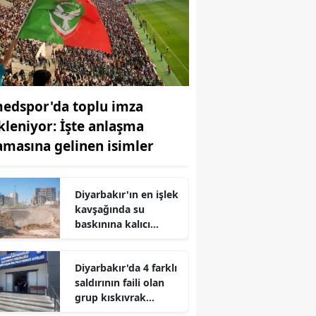
edspor'da toplu imza
kleniyor: İşte anlaşma
amasına gelinen isimler
Diyarbakır'ın en işlek
kavşağında su
baskınına kalıcı
çözüm: Çoğu bitti, azı
kaldı
Diyarbakır'da 4 farklı
saldırının faili olan
grup kıskıvrak
yakalandı