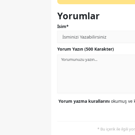
Yorumlar
İsim*
Yorum Yazın (500 Karakter)
Yorum yazma kurallarını
okumuş ve k
* Bu içerik ile ilgili 