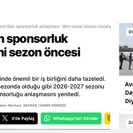
or'dan sponsorluk anlaşması: Yeni sezon öncesi imzalar atıldı
Di
 sponsorluk
ni sezon öncesi
de önemli bir iş birliğini daha tazeledi.
Av
üç sezonda olduğu gibi 2026-2027 sezonu
Da
onsorluğu anlaşmasını yeniledi.
Di
aber Merkezi
KAYNAK: (HABER MERKEZİ)
X'de Paylaş
Whatsapp'tan Gönder
Di