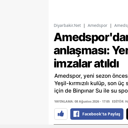
Diyarbakir.Net
|
Amedspor
|
Amedsp
Amedspor'dan
anlaşması: Ye
imzalar atıldı
Amedspor, yeni sezon öncesin
Yeşil-kırmızılı kulüp, son 
için de Binpınar Su ile su sp
YAYINLAMA: 08 Ağustos 2026 - 17:05
EDİTÖR: H
Facebook'ta Paylaş