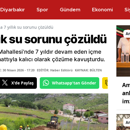
Diyarbakır
Spor
Gündem
Ekonomi
Si
a 7 yıllık su sorunu çözüldü
A
lık su sorunu çözüldü
Mahallesi’nde 7 yıldır devam eden içme
attıyla kalıcı olarak çözüme kavuşturdu.
30 Nisan 2026 - 17:20
EDİTÖR: Haber Editörü
KAYNAK: BÜLTEN
X'de Paylaş
Whatsapp'tan Gönder
Am
an
im
A