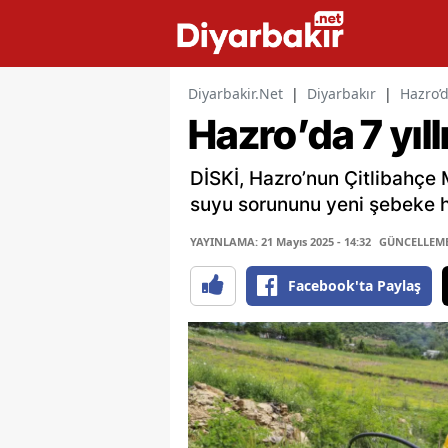
Diyarbakir.Net
|
Diyarbakır
|
Hazro’d
Hazro’da 7 yıl
DİSKİ, Hazro’nun Çitlibahçe 
suyu sorununu yeni şebeke h
YAYINLAMA: 21 Mayıs 2025 - 14:32
GÜNCELLEME: 
Facebook'ta Paylaş