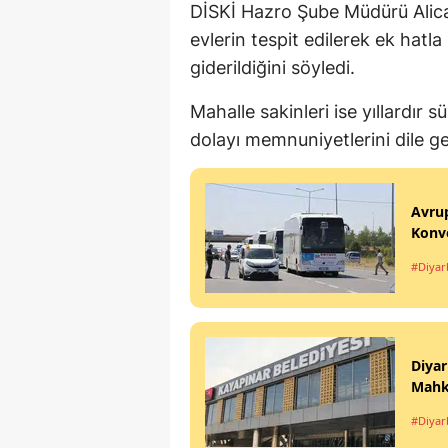
DİSKİ Hazro Şube Müdürü Alica
evlerin tespit edilerek ek hatl
giderildiğini söyledi.
Mahalle sakinleri ise yıllardı
dolayı memnuniyetlerini dile ge
Avrup
Konvo
#Diyar
Diyar
Mahk
#Diyar