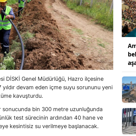
Am
be
aş
si DİSKİ Genel Müdürlüğü, Hazro ilçesine
 7 yıldır devam eden içme suyu sorununu yeni
züme kavuşturdu.
lar sonucunda bin 300 metre uzunluğunda
günlük test sürecinin ardından 40 hane ve
leye kesintisiz su verilmeye başlanacak.