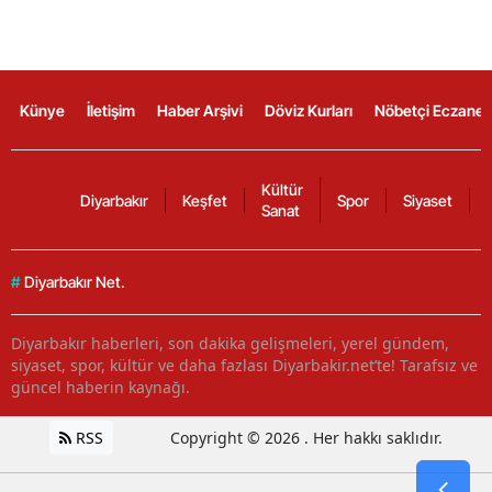
Künye
İletişim
Haber Arşivi
Döviz Kurları
Nöbetçi Eczanel
Kültür
Diyarbakır
Keşfet
Spor
Siyaset
Sanat
#
Diyarbakır Net.
Diyarbakır haberleri, son dakika gelişmeleri, yerel gündem,
siyaset, spor, kültür ve daha fazlası Diyarbakir.net’te! Tarafsız ve
güncel haberin kaynağı.
RSS
Copyright © 2026 . Her hakkı saklıdır.