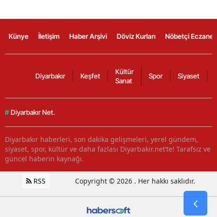
Künye
İletişim
Haber Arşivi
Döviz Kurları
Nöbetçi Eczanel
Kültür
Diyarbakır
Keşfet
Spor
Siyaset
Sanat
#
Diyarbakır Net.
Diyarbakır haberleri, son dakika gelişmeleri, yerel gündem,
siyaset, spor, kültür ve daha fazlası Diyarbakir.net’te! Tarafsız ve
güncel haberin kaynağı.
RSS
Copyright © 2026 . Her hakkı saklıdır.