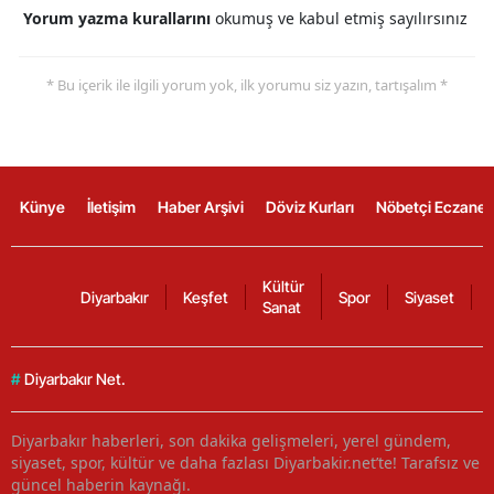
Yorum yazma kurallarını
okumuş ve kabul etmiş sayılırsınız
* Bu içerik ile ilgili yorum yok, ilk yorumu siz yazın, tartışalım *
Künye
İletişim
Haber Arşivi
Döviz Kurları
Nöbetçi Eczanel
Kültür
Diyarbakır
Keşfet
Spor
Siyaset
Sanat
#
Diyarbakır Net.
Diyarbakır haberleri, son dakika gelişmeleri, yerel gündem,
siyaset, spor, kültür ve daha fazlası Diyarbakir.net’te! Tarafsız ve
güncel haberin kaynağı.