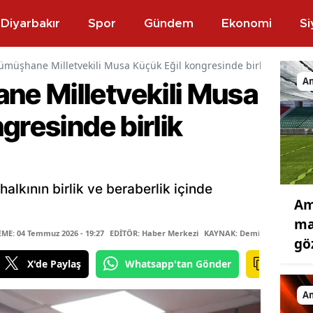
Diyarbakır
Spor
Gündem
Ekonomi
Si
müşhane Milletvekili Musa Küçük Eğil kongresinde birlik vurgusu 
A
e Milletvekili Musa
gresinde birlik
lkının birlik ve beraberlik içinde
Am
ma
E: 04 Temmuz 2026 - 19:27
EDİTÖR: Haber Merkezi
KAYNAK: Demirören Haber A
gö
X'de Paylaş
Whatsapp'tan Gönder
A