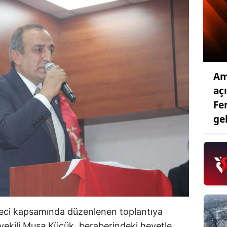
Am
aç
Fe
ge
süreci kapsamında düzenlenen toplantıya
ekili Musa Küçük, beraberindeki heyetle