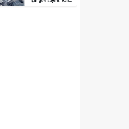
için geri sayım: Vali
Zorluoğlu tarih verdi