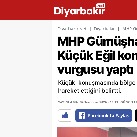
Diyarbakir.Net
|
Diyarbakır
|
MHP Gü
MHP Gümüşhan
Küçük Eğil kon
vurgusu yaptı
Küçük, konuşmasında bölge ha
hareket ettiğini belirtti.
YAYINLAMA: 04 Temmuz 2026 - 19:19
GÜNCELLEM
Facebook'ta Paylaş