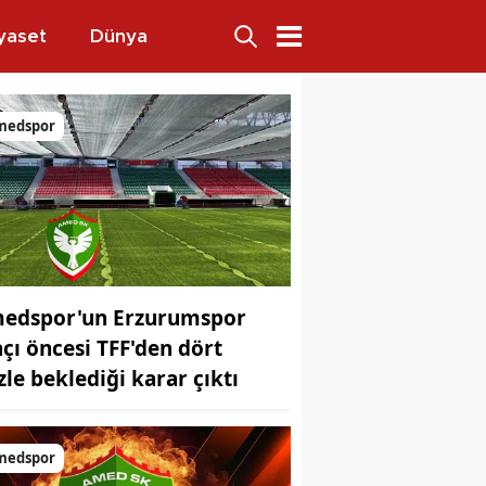
yaset
Dünya
yaptı
medspor
edspor'un Erzurumspor
çı öncesi TFF'den dört
jansı
zle beklediği karar çıktı
medspor