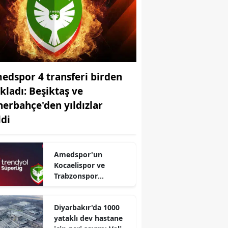
edspor 4 transferi birden
ıkladı: Beşiktaş ve
nerbahçe'den yıldızlar
ldi
Amedspor'un
Kocaelispor ve
Trabzonspor
maçlarının tarihi belli
oldu: TFF duyurdu
Diyarbakır'da 1000
yataklı dev hastane