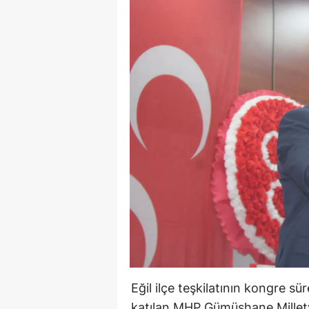
Eğil ilçe teşkilatının kongre 
katılan MHP Gümüşhane Milletv