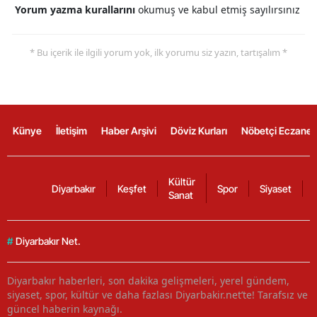
Yorum yazma kurallarını
okumuş ve kabul etmiş sayılırsınız
* Bu içerik ile ilgili yorum yok, ilk yorumu siz yazın, tartışalım *
Künye
İletişim
Haber Arşivi
Döviz Kurları
Nöbetçi Eczanel
Kültür
Diyarbakır
Keşfet
Spor
Siyaset
Sanat
#
Diyarbakır Net.
Diyarbakır haberleri, son dakika gelişmeleri, yerel gündem,
siyaset, spor, kültür ve daha fazlası Diyarbakir.net’te! Tarafsız ve
güncel haberin kaynağı.