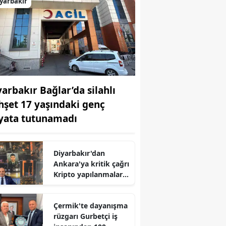
yarbakır
yarbakır Bağlar’da silahlı
hşet 17 yaşındaki genç
yata tutunamadı
Diyarbakır'dan
Ankara'ya kritik çağrı
Kripto yapılanmalara
karşı tedbir şart
Çermik'te dayanışma
rüzgarı Gurbetçi iş