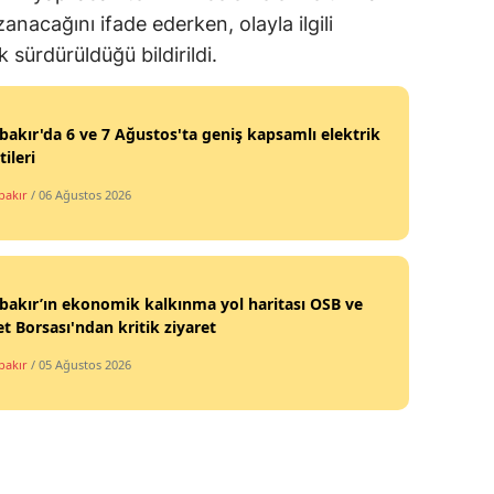
anacağını ifade ederken, olayla ilgili
sürdürüldüğü bildirildi.
bakır'da 6 ve 7 Ağustos'ta geniş kapsamlı elektrik
tileri
bakır
/ 06 Ağustos 2026
bakır’ın ekonomik kalkınma yol haritası OSB ve
et Borsası'ndan kritik ziyaret
bakır
/ 05 Ağustos 2026