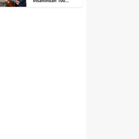
insanından 100
çocuğa ücretsiz
sünnet düğünü