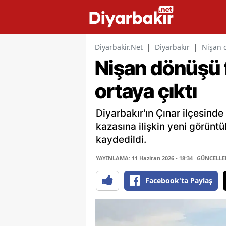
Diyarbakir.Net
|
Diyarbakır
|
Nişan d
Nişan dönüşü f
ortaya çıktı
Diyarbakır'ın Çınar ilçesinde 
kazasına ilişkin yeni görüntü
kaydedildi.
YAYINLAMA: 11 Haziran 2026 - 18:34
GÜNCELLEME
Facebook'ta Paylaş