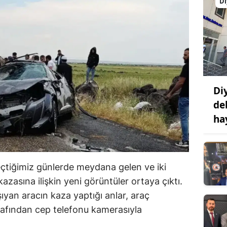
Di
Di
de
ha
geçtiğimiz günlerde meydana gelen ve iki
 kazasına ilişkin yeni görüntüler ortaya çıktı.
ıyan aracın kaza yaptığı anlar, araç
arafından cep telefonu kamerasıyla