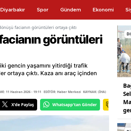
Diyarbakır
Spor
Gündem
Ekonomi
Si
önüşü facianın görüntüleri ortaya çıktı
Di
acianın görüntüleri
iki gencin yaşamını yitirdiği trafik
ler ortaya çıktı. Kaza anı araç içinden
Ba
: 11 Haziran 2026 - 19:11
EDİTÖR: Haber Merkezi
KAYNAK: (İHA)
Se
Ma
X'de Paylaş
Whatsapp'tan Gönder
ge