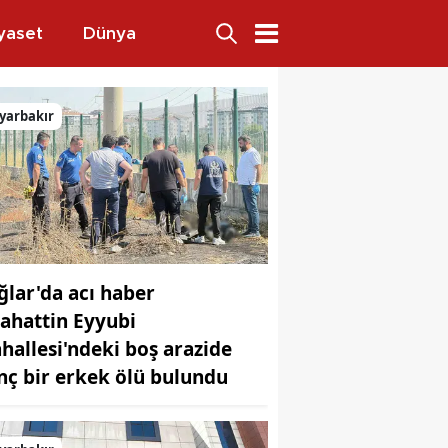
yaset
Dünya
yarbakır
ğlar'da acı haber
lahattin Eyyubi
hallesi'ndeki boş arazide
nç bir erkek ölü bulundu