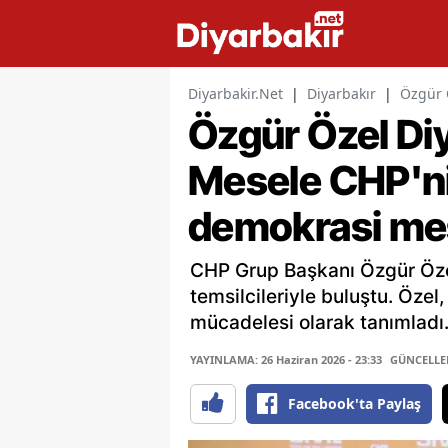
Diyarbakir.Net
|
Diyarbakır
|
Özgür 
Özgür Özel Di
Mesele CHP'nin
demokrasi mes
CHP Grup Başkanı Özgür Özel
temsilcileriyle buluştu. Özel
mücadelesi olarak tanımladı
YAYINLAMA: 26 Haziran 2026 - 23:33
GÜNCELLEME
Facebook'ta Paylaş