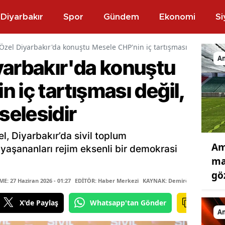
Diyarbakır
Spor
Gündem
Ekonomi
Si
Özel Diyarbakır'da konuştu Mesele CHP'nin iç tartışması değil, dem
A
yarbakır'da konuştu
 iç tartışması değil,
elesidir
, Diyarbakır’da sivil toplum
Am
, yaşananları rejim eksenli bir demokrasi
ma
.
gö
: 27 Haziran 2026 - 01:27
EDİTÖR: Haber Merkezi
KAYNAK: Demirören Haber Aj
X'de Paylaş
Whatsapp'tan Gönder
A