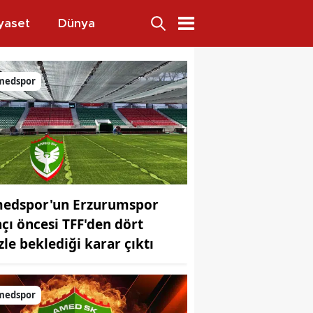
yaset
Dünya
okrasi meselesidir
medspor
edspor'un Erzurumspor
çı öncesi TFF'den dört
zle beklediği karar çıktı
ansı
medspor