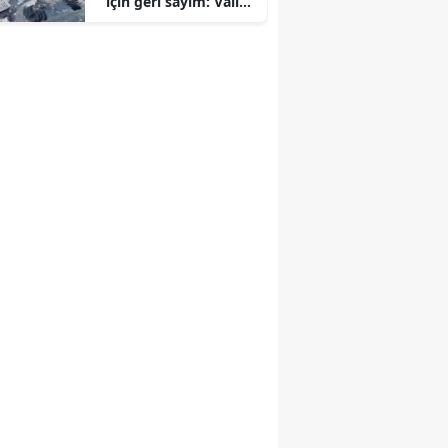
için geri sayım: Vali
Zorluoğlu tarih verdi