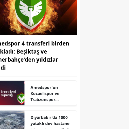
edspor 4 transferi birden
ıkladı: Beşiktaş ve
nerbahçe'den yıldızlar
ldi
Amedspor'un
Kocaelispor ve
Trabzonspor
maçlarının tarihi belli
oldu: TFF duyurdu
Diyarbakır'da 1000
yataklı dev hastane