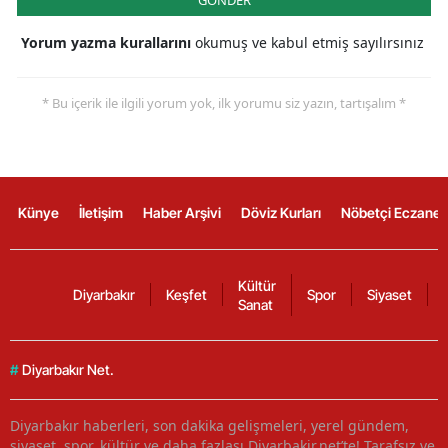
Yorum yazma kurallarını
okumuş ve kabul etmiş sayılırsınız
* Bu içerik ile ilgili yorum yok, ilk yorumu siz yazın, tartışalım *
Künye
İletişim
Haber Arşivi
Döviz Kurları
Nöbetçi Eczanel
Kültür
Diyarbakır
Keşfet
Spor
Siyaset
Sanat
#
Diyarbakır Net.
Diyarbakır haberleri, son dakika gelişmeleri, yerel gündem,
siyaset, spor, kültür ve daha fazlası Diyarbakir.net’te! Tarafsız ve