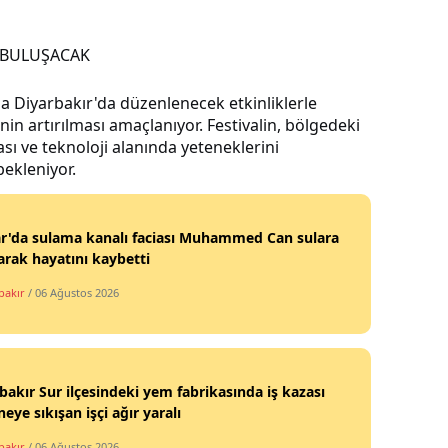
E BULUŞACAK
 Diyarbakır'da düzenlenecek etkinliklerle
inin artırılması amaçlanıyor. Festivalin, bölgedeki
ası ve teknoloji alanında yeteneklerini
ekleniyor.
r'da sulama kanalı faciası Muhammed Can sulara
arak hayatını kaybetti
bakır
/ 06 Ağustos 2026
bakır Sur ilçesindeki yem fabrikasında iş kazası
eye sıkışan işçi ağır yaralı
bakır
/ 06 Ağustos 2026