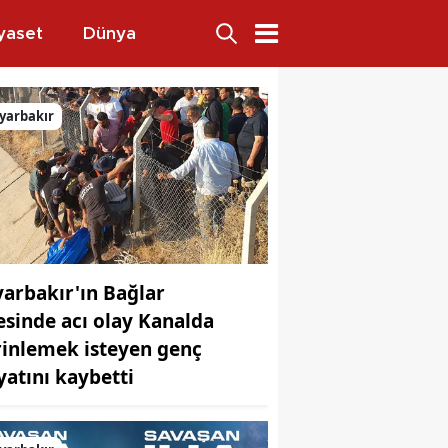
yaset
Dünya
dı
yarbakır
yarbakır'ın Bağlar
çesinde acı olay Kanalda
rinlemek isteyen genç
yatını kaybetti