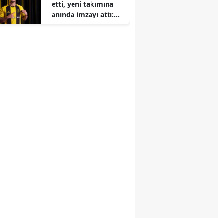
etti, yeni takımına
anında imzayı attı:
İşte başarılı
savunmacının adresi