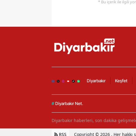
* Bu içerik ile ilgili 
Diyarbakır
Keşfet
#
Diyarbakır Net.
Diyarbakır haberleri, son dakika gelişmele
RSS
Copyright © 2026 . Her hakkı sa