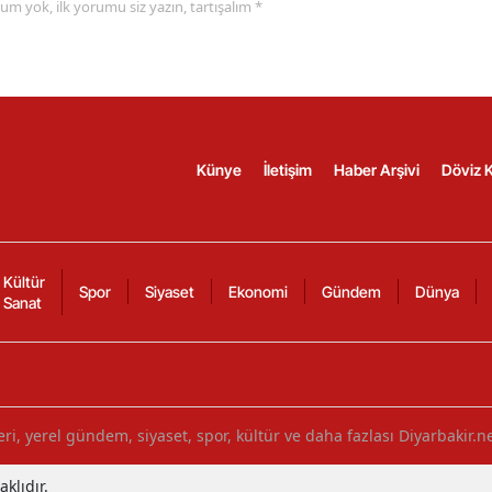
yorum yok, ilk yorumu siz yazın, tartışalım *
Künye
İletişim
Haber Arşivi
Döviz K
Kültür
Spor
Siyaset
Ekonomi
Gündem
Dünya
Sanat
ri, yerel gündem, siyaset, spor, kültür ve daha fazlası Diyarbakir.n
klıdır.