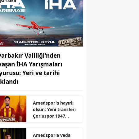
yarbakır
yarbakır Valiliği'nden
vaşan İHA Yarışmaları
yurusu: Yeri ve tarihi
ıklandı
Amedspor'a hayırlı
olsun: Yeni transferi
Çorluspor 1947
resmen duyurdu
Amedspor'a veda