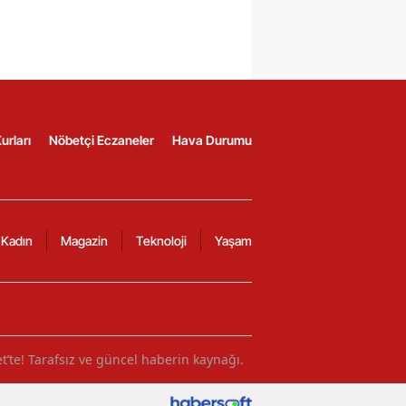
urları
Nöbetçi Eczaneler
Hava Durumu
Kadın
Magazin
Teknoloji
Yaşam
et’te! Tarafsız ve güncel haberin kaynağı.