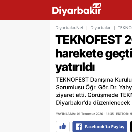
Diyarbakir.Net
|
Diyarbakır
|
TEKNOFE
TEKNOFEST 202
harekete geçti
yatırıldı
TEKNOFEST Danışma Kurulu Üy
Sorumlusu Öğr. Gör. Dr. Yahya
ziyaret etti. Görüşmede TEK
Diyarbakır'da düzenlenecek 1
YAYINLAMA: 01 Temmuz 2026 - 14:35
EDİTÖR: 
Facebook'ta Paylaş