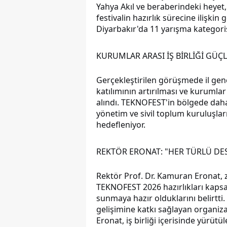
Yahya Akıl ve beraberindeki heyet,
festivalin hazırlık sürecine ilişkin
Diyarbakır'da 11 yarışma kategoris
KURUMLAR ARASI İŞ BİRLİĞİ GÜÇ
Gerçekleştirilen görüşmede il gene
katılımının artırılması ve kurumlar 
alındı. TEKNOFEST'in bölgede daha 
yönetim ve sivil toplum kuruluşlar
hedefleniyor.
REKTÖR ERONAT: "HER TÜRLÜ DES
Rektör Prof. Dr. Kamuran Eronat,
TEKNOFEST 2026 hazırlıkları kapsa
sunmaya hazır olduklarını belirtti.
gelişimine katkı sağlayan organiz
Eronat, iş birliği içerisinde yürü