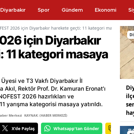
Diyarbakır
Spor
Gündem
Ekonomi
Si
ST 2026 için Diyarbakır harekete geçti: 11 kategori masaya yatırıl
Di
6 için Diyarbakır
: 11 kategori masaya
esi ve T3 Vakfı Diyarbakır İl
Di
 Akıl, Rektör Prof. Dr. Kamuran Eronat'ı
il
NOFEST 2026 hazırlıkları ve
se
1 yarışma kategorisi masaya yatırıldı.
ha
Haber Merkezi
KAYNAK: (HABER MERKEZİ)
X'de Paylaş
Whatsapp'tan Gönder