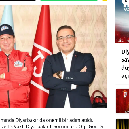
Di
Di
Sa
du
aç
mında Diyarbakır'da önemli bir adım atıldı.
 T3 Vakfı Diyarbakır İl Sorumlusu Öğr. Gör. Dr.