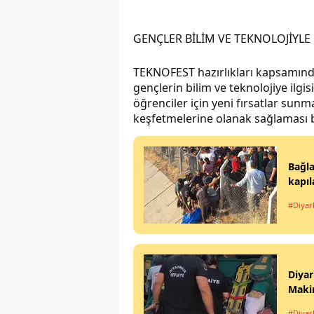
GENÇLER BİLİM VE TEKNOLOJİYL
TEKNOFEST hazırlıkları kapsamında
gençlerin bilim ve teknolojiye ilgis
öğrenciler için yeni fırsatlar sunm
keşfetmelerine olanak sağlaması b
Bağla
kapıl
#Diyar
Diyar
Makin
#Diyar