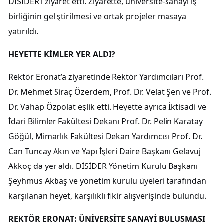
DİSİDER’i ziyaret etti. Ziyarette, üniversite-sanayi iş
birliğinin geliştirilmesi ve ortak projeler masaya
yatırıldı.
HEYETTE KİMLER YER ALDI?
Rektör Eronat’a ziyaretinde Rektör Yardımcıları Prof.
Dr. Mehmet Siraç Özerdem, Prof. Dr. Velat Şen ve Prof.
Dr. Vahap Özpolat eşlik etti. Heyette ayrıca İktisadi ve
İdari Bilimler Fakültesi Dekanı Prof. Dr. Pelin Karatay
Göğül, Mimarlık Fakültesi Dekan Yardımcısı Prof. Dr.
Can Tuncay Akın ve Yapı İşleri Daire Başkanı Gelavuj
Akkoç da yer aldı. DİSİDER Yönetim Kurulu Başkanı
Şeyhmus Akbaş ve yönetim kurulu üyeleri tarafından
karşılanan heyet, karşılıklı fikir alışverişinde bulundu.
REKTÖR ERONAT: ÜNİVERSİTE SANAYİ BULUŞMASI