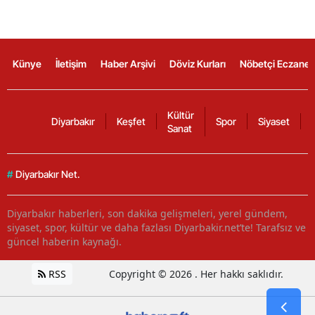
Künye
İletişim
Haber Arşivi
Döviz Kurları
Nöbetçi Eczanel
Kültür
Diyarbakır
Keşfet
Spor
Siyaset
Sanat
#
Diyarbakır Net.
Diyarbakır haberleri, son dakika gelişmeleri, yerel gündem,
siyaset, spor, kültür ve daha fazlası Diyarbakir.net’te! Tarafsız ve
güncel haberin kaynağı.
RSS
Copyright © 2026 . Her hakkı saklıdır.