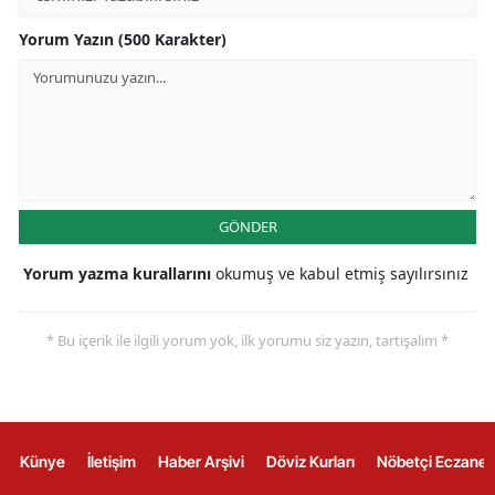
Yorum Yazın (500 Karakter)
GÖNDER
Yorum yazma kurallarını
okumuş ve kabul etmiş sayılırsınız
* Bu içerik ile ilgili yorum yok, ilk yorumu siz yazın, tartışalım *
Künye
İletişim
Haber Arşivi
Döviz Kurları
Nöbetçi Eczanel