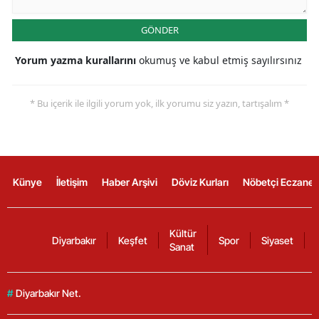
GÖNDER
Yorum yazma kurallarını
okumuş ve kabul etmiş sayılırsınız
* Bu içerik ile ilgili yorum yok, ilk yorumu siz yazın, tartışalım *
Künye
İletişim
Haber Arşivi
Döviz Kurları
Nöbetçi Eczanel
Kültür
Diyarbakır
Keşfet
Spor
Siyaset
Sanat
#
Diyarbakır Net.