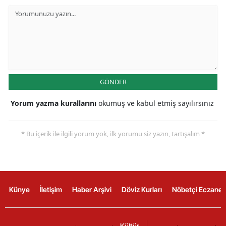
GÖNDER
Yorum yazma kurallarını
okumuş ve kabul etmiş sayılırsınız
* Bu içerik ile ilgili yorum yok, ilk yorumu siz yazın, tartışalım *
Künye
İletişim
Haber Arşivi
Döviz Kurları
Nöbetçi Eczanel
Kültür