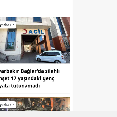
yarbakır
yarbakır Bağlar’da silahlı
hşet 17 yaşındaki genç
yata tutunamadı
yarbakır