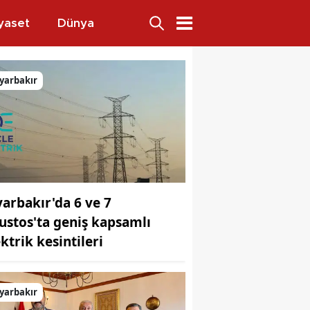
yaset
Dünya
yarbakır
yarbakır'da 6 ve 7
ustos'ta geniş kapsamlı
ktrik kesintileri
yarbakır