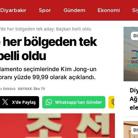
Diyarbakır
Spor
Gündem
Ekonomi
Si
’de her bölgeden tek aday: Başkan belli oldu
Di
 her bölgeden tek
elli oldu
rlamento seçimlerinde Kim Jong-un
oranı yüzde 99,99 olarak açıklandı.
Di
r Editörü
KAYNAK: İlke TV
Ağ
X'de Paylaş
Whatsapp'tan Gönder
ele
Di