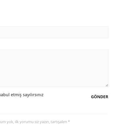
abul etmiş sayılırsınız
GÖNDER
yorum yok, ilk yorumu siz yazın, tartışalım *