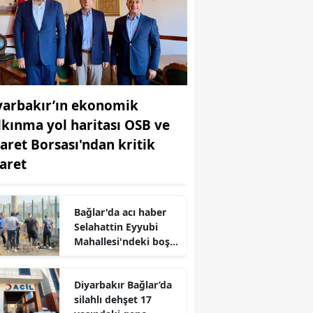
yarbakır’ın ekonomik
lkınma yol haritası OSB ve
caret Borsası'ndan kritik
yaret
Bağlar'da acı haber
Selahattin Eyyubi
Mahallesi'ndeki boş
arazide genç bir
erkek ölü bulundu
Diyarbakır Bağlar’da
silahlı dehşet 17