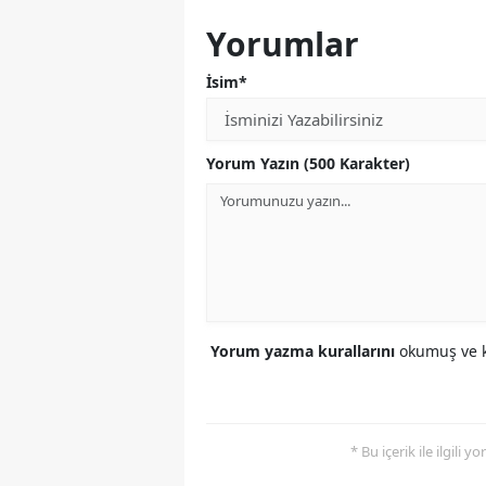
Yorumlar
İsim*
Yorum Yazın (500 Karakter)
Yorum yazma kurallarını
okumuş ve k
* Bu içerik ile ilgili 