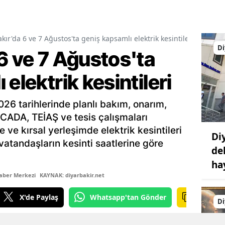
kır'da 6 ve 7 Ağustos'ta geniş kapsamlı elektrik kesintileri
Di
6 ve 7 Ağustos'ta
elektrik kesintileri
26 tarihlerinde planlı bakım, onarım,
CADA, TEİAŞ ve tesis çalışmaları
e ve kırsal yerleşimde elektrik kesintileri
Di
vatandaşların kesinti saatlerine göre
de
ha
aber Merkezi
KAYNAK: diyarbakir.net
X'de Paylaş
Whatsapp'tan Gönder
Di