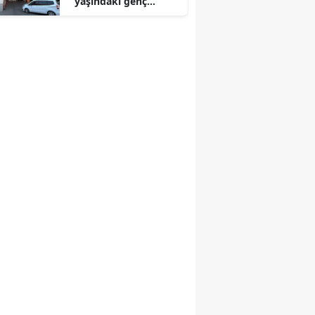
yaşındaki genç
hayata tutunamadı