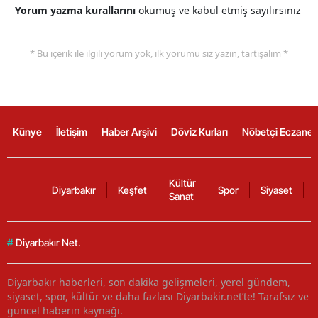
Yorum yazma kurallarını
okumuş ve kabul etmiş sayılırsınız
* Bu içerik ile ilgili yorum yok, ilk yorumu siz yazın, tartışalım *
Künye
İletişim
Haber Arşivi
Döviz Kurları
Nöbetçi Eczanel
Kültür
Diyarbakır
Keşfet
Spor
Siyaset
Sanat
#
Diyarbakır Net.
Diyarbakır haberleri, son dakika gelişmeleri, yerel gündem,
siyaset, spor, kültür ve daha fazlası Diyarbakir.net’te! Tarafsız ve
güncel haberin kaynağı.