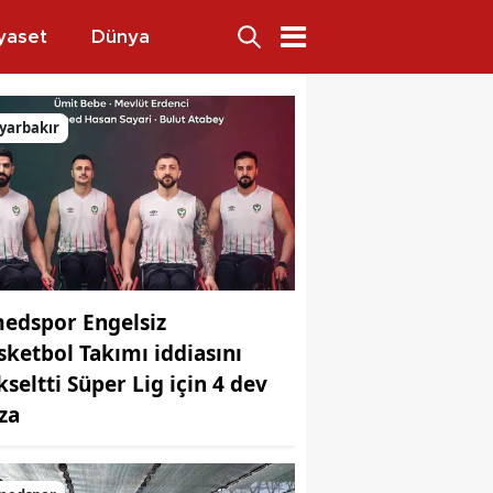
yaset
Dünya
yarbakır
edspor Engelsiz
sketbol Takımı iddiasını
kseltti Süper Lig için 4 dev
za