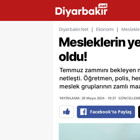
Diyarbakir.Net
|
Ekonomi
|
Meslekler
Mesleklerin ye
oldu!
Temmuz zammını bekleyen mi
netleşti. Öğretmen, polis, h
meslek gruplarının zamlı maa
YAYINLAMA: 28 Mayıs 2024 - 10:37
GÜNCELLEME: 
Facebook'ta Paylaş