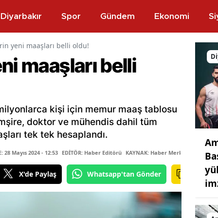
Diyarbakır
Spor
Gündem
Ekonomi
Si
in yeni maaşları belli oldu!
Di
ni maaşları belli
lyonlarca kişi için memur maaş tablosu
emşire, doktor ve mühendis dahil tüm
şları tek tek hesaplandı.
Am
28 Mayıs 2024 - 12:53
EDİTÖR: Haber Editörü
KAYNAK: Haber Merkezi
Ba
yü
X'de Paylaş
Whatsapp'tan Gönder
im