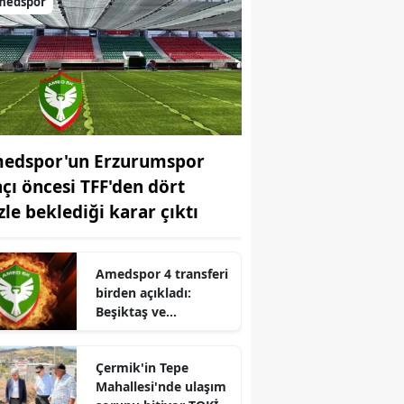
medspor
edspor'un Erzurumspor
çı öncesi TFF'den dört
zle beklediği karar çıktı
Amedspor 4 transferi
birden açıkladı:
Beşiktaş ve
Fenerbahçe'den
yıldızlar geldi
Çermik'in Tepe
Mahallesi'nde ulaşım