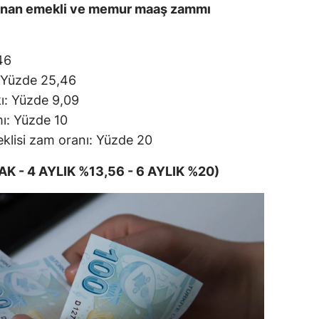
planan emekli ve memur maaş zammı
,46
: Yüzde 25,46
kı: Yüzde 9,09
ı: Yüzde 10
klisi zam oranı: Yüzde 20
 - 4 AYLIK %13,56 - 6 AYLIK %20)