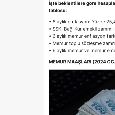
İşte beklentilere göre hesa
tablosu:
• 6 aylık enflasyon: Yüzde 25
• SSK, Bağ-Kur emekli zammı
• 6 aylık memur enflasyon far
• Memur toplu sözleşme zamm
• 6 aylık memur ve memur eme
MEMUR MAAŞLARI (2024 OCAK