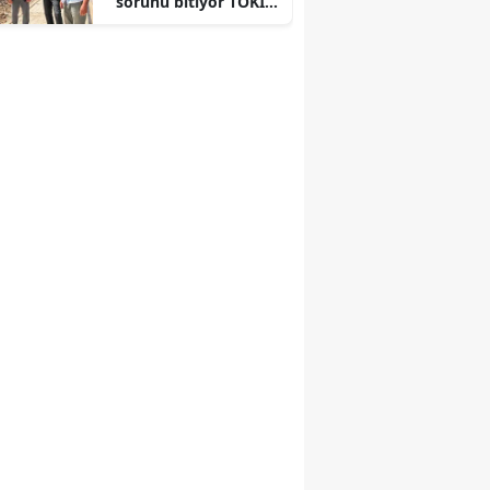
sorunu bitiyor TOKİ
yolunda çalışmalar
sürüyor