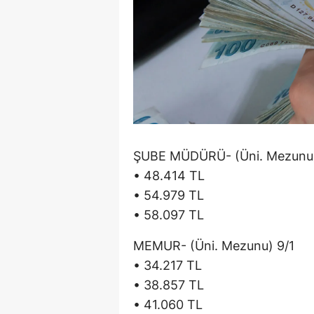
ŞUBE MÜDÜRÜ- (Üni. Mezunu
• 48.414 TL
• 54.979 TL
• 58.097 TL
MEMUR- (Üni. Mezunu) 9/1
• 34.217 TL
• 38.857 TL
• 41.060 TL