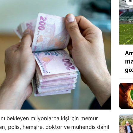
A
Am
ma
gö
 bekleyen milyonlarca kişi için memur
n, polis, hemşire, doktor ve mühendis dahil