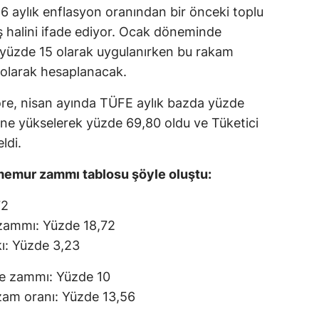
6 aylık enflasyon oranından bir önceki toplu
ş halini ifade ediyor. Ocak döneminde
üzde 15 olarak uygulanırken bu rakam
olarak hesaplanacak.
re, nisan ayında TÜFE aylık bazda yüzde
esine yükselerek yüzde 69,80 oldu ve Tüketici
eldi.
memur zammı tablosu şöyle oluştu:
72
 zammı: Yüzde 18,72
kı: Yüzde 3,23
me zammı: Yüzde 10
l zam oranı: Yüzde 13,56