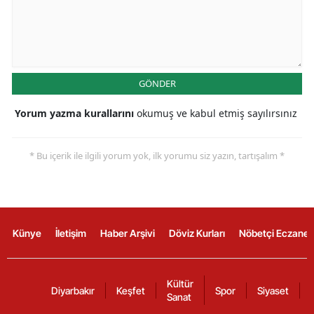
GÖNDER
Yorum yazma kurallarını
okumuş ve kabul etmiş sayılırsınız
* Bu içerik ile ilgili yorum yok, ilk yorumu siz yazın, tartışalım *
Künye
İletişim
Haber Arşivi
Döviz Kurları
Nöbetçi Eczanel
Kültür
Diyarbakır
Keşfet
Spor
Siyaset
Sanat