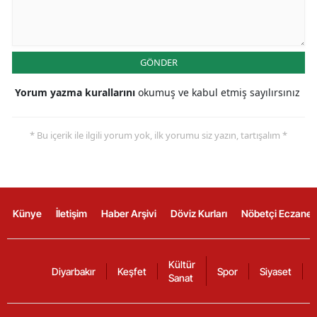
GÖNDER
Yorum yazma kurallarını
okumuş ve kabul etmiş sayılırsınız
* Bu içerik ile ilgili yorum yok, ilk yorumu siz yazın, tartışalım *
Künye
İletişim
Haber Arşivi
Döviz Kurları
Nöbetçi Eczanel
Kültür
Diyarbakır
Keşfet
Spor
Siyaset
Sanat