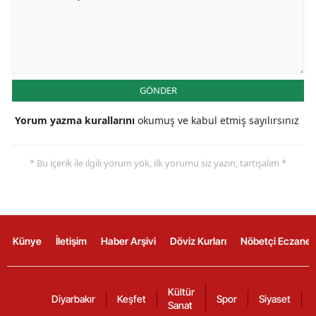
GÖNDER
Yorum yazma kurallarını
okumuş ve kabul etmiş sayılırsınız
* Bu içerik ile ilgili yorum yok, ilk yorumu siz yazın, tartışalım *
Künye
İletişim
Haber Arşivi
Döviz Kurları
Nöbetçi Eczanel
Kültür
Diyarbakır
Keşfet
Spor
Siyaset
Sanat