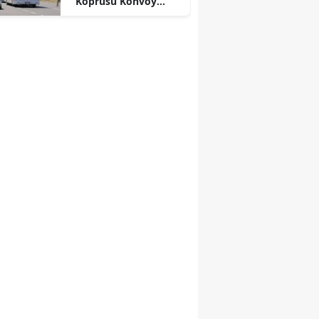
Köprüsü Konvoy
Diyarbakır'da
Karşılandı