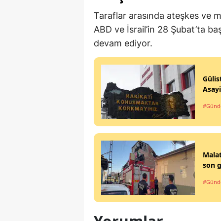
Taraflar arasında ateşkes ve m
ABD ve İsrail’in 28 Şubat’ta baş
devam ediyor.
Gülis
Asayi
#Gün
Malat
son g
#Gün