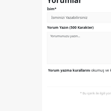
Yorumlar
İsim*
Yorum Yazın (500 Karakter)
Yorum yazma kurallarını
okumuş ve k
* Bu içerik ile ilgili 