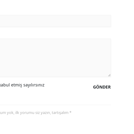
abul etmiş sayılırsınız
GÖNDER
yorum yok, ilk yorumu siz yazın, tartışalım *