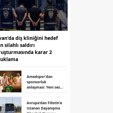
van'da diş kliniğini hedef
n silahlı saldırı
ruşturmasında karar 2
tuklama
Amedspor'dan
sponsorluk
anlaşması: Yeni sezon
öncesi imzalar atıldı
Avrupa'dan Filistin'e
Uzanan Dayanışma