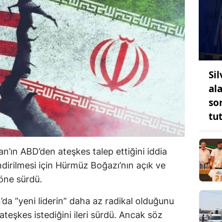
Sil
ala
so
tu
’ın ABD’den ateşkes talep ettiğini iddia
ndirilmesi için Hürmüz Boğazı’nın açık ve
 öne sürdü.
’da “yeni liderin” daha az radikal olduğunu
teşkes istediğini ileri sürdü. Ancak söz