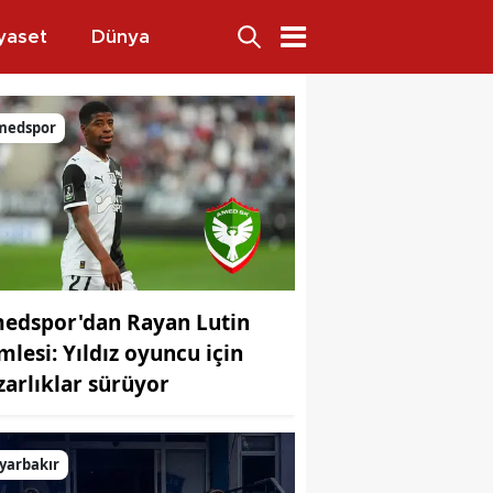
yaset
Dünya
medspor
edspor'dan Rayan Lutin
mlesi: Yıldız oyuncu için
zarlıklar sürüyor
yarbakır