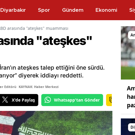
Diyarbakır
Spor
Gündem
Ekonomi
Si
ABD arasında "ateşkes" muamması
A
rasında "ateşkes"
an’ın ateşkes talep ettiğini öne sürdü.
rıyor” diyerek iddiayı reddetti.
Am
er Editörü
KAYNAK: Haber Merkezi
ha
X'de Paylaş
Whatsapp'tan Gönder
pa
Di