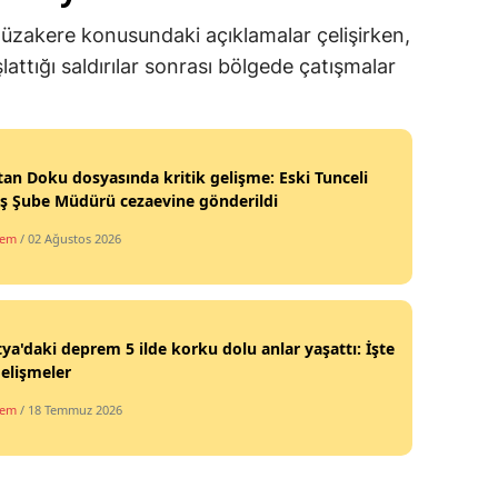
üzakere konusundaki açıklamalar çelişirken,
lattığı saldırılar sonrası bölgede çatışmalar
tan Doku dosyasında kritik gelişme: Eski Tunceli
ş Şube Müdürü cezaevine gönderildi
dem
/ 02 Ağustos 2026
ya'daki deprem 5 ilde korku dolu anlar yaşattı: İşte
elişmeler
dem
/ 18 Temmuz 2026