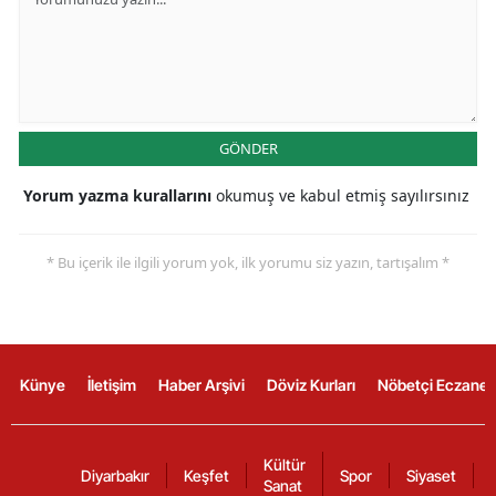
GÖNDER
Yorum yazma kurallarını
okumuş ve kabul etmiş sayılırsınız
* Bu içerik ile ilgili yorum yok, ilk yorumu siz yazın, tartışalım *
Künye
İletişim
Haber Arşivi
Döviz Kurları
Nöbetçi Eczanel
Kültür
Diyarbakır
Keşfet
Spor
Siyaset
Sanat