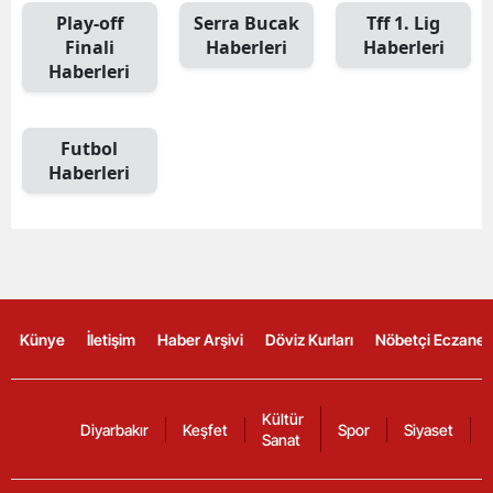
Play-off
Serra Bucak
Tff 1. Lig
Finali
Haberleri
Haberleri
Haberleri
Futbol
Haberleri
Künye
İletişim
Haber Arşivi
Döviz Kurları
Nöbetçi Eczanel
Kültür
Diyarbakır
Keşfet
Spor
Siyaset
Sanat