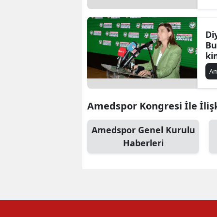
Di
Bu
ki
A
Amedspor Kongresi İle İlişk
Amedspor Genel Kurulu
Haberleri