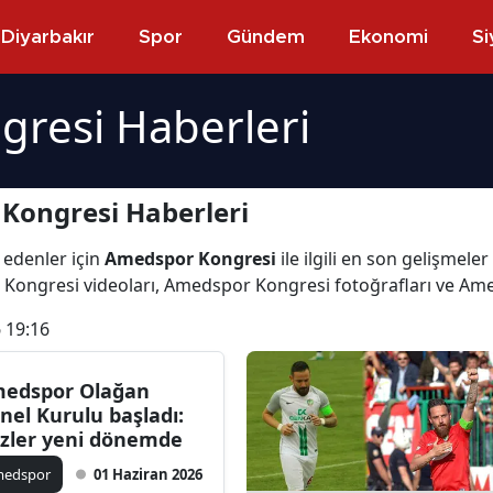
Diyarbakır
Spor
Gündem
Ekonomi
Si
resi Haberleri
Kongresi Haberleri
 edenler için
Amedspor Kongresi
ile ilgili en son gelişme
 Kongresi videoları, Amedspor Kongresi fotoğrafları ve Am
 19:16
edspor Olağan
nel Kurulu başladı:
zler yeni dönemde
medspor
01 Haziran 2026