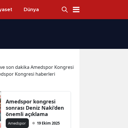
yaset
Dünya
ler ve son dakika Amedspor Kongresi
edspor Kongresi haberleri
Amedspor kongresi
sonrası Deniz Naki’den
önemli açıklama
Amedspor
19 Ekim 2025