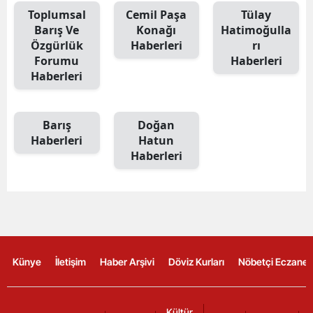
Toplumsal
Cemil Paşa
Tülay
Barış Ve
Konağı
Hatimoğulla
Özgürlük
Haberleri
rı
Forumu
Haberleri
Haberleri
Barış
Doğan
Haberleri
Hatun
Haberleri
Künye
İletişim
Haber Arşivi
Döviz Kurları
Nöbetçi Eczanel
Kültür