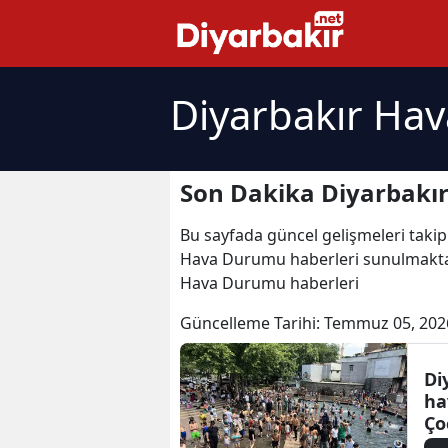
Diyarbakır Ha
Son Dakika Diyarbakı
Bu sayfada güncel gelişmeleri takip
Hava Durumu haberleri sunulmaktad
Hava Durumu haberleri
Güncelleme Tarihi:
Temmuz 05, 202
Di
ha
Ço
Su