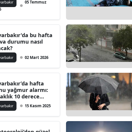
yarbakır
05 Temmuz
6
yarbakır'da bu hafta
va durumu nasıl
acak?
yarbakır
02 Mart 2026
yarbakır’da hafta
nu yağmur alarmı:
caklık 10 derece
rden düşüyor
yarbakır
15 Kasım 2025
teoroloji’den güzel