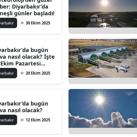
ber: Diyarbakır’da
neşli günler başladı!
yarbakır
30 Ekim 2025
yarbakır’da bugün
va nasıl olacak? İşte
 Ekim Pazartesi
hmini
yarbakır
20 Ekim 2025
yarbakır’da bugün
va nasıl olacak?
yarbakır
12 Ekim 2025