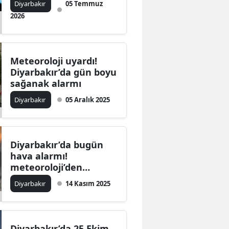
Diyarbakır
05 Temmuz
2026
Meteoroloji uyardı!
Diyarbakır’da gün boyu
sağanak alarmı
Diyarbakır
05 Aralık 2025
Diyarbakır’da bugün
hava alarmı!
meteoroloji’den
kuvvetli sağanak
Diyarbakır
14 Kasım 2025
uyarısı
Diyarbakır’da 25 Ekim