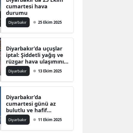
cumartesi hava
durumu
Diyarbakır
25 Ekim 2025
Diyarbakır’da uçuşlar
iptal: Şiddetli yağış ve
rüzgar hava ulaşımını
etkiledi
Diyarbakır
13 Ekim 2025
Diyarbakır’da
cumartesi günü az
bulutlu ve hafif
rüzgarlı hava hakim
Diyarbakır
11 Ekim 2025
olacak