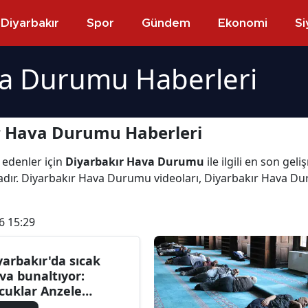
Diyarbakır
Spor
Gündem
Ekonomi
Si
va Durumu Haberleri
r Hava Durumu Haberleri
 edenler için
Diyarbakır Hava Durumu
ile ilgili en son ge
ır. Diyarbakır Hava Durumu videoları, Diyarbakır Hava Dur
6 15:29
yarbakır'da sıcak
va bunaltıyor:
cuklar Anzele
yu'nda serinledi