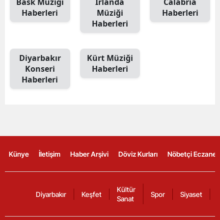
Bask Müziği
İrlanda
Calabria
Haberleri
Müziği
Haberleri
Haberleri
Diyarbakır
Kürt Müziği
Konseri
Haberleri
Haberleri
Künye
İletişim
Haber Arşivi
Döviz Kurları
Nöbetçi Eczanel
Kültür
Diyarbakır
Keşfet
Spor
Siyaset
Sanat