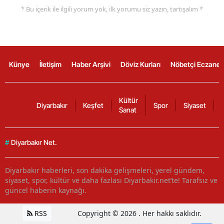
* Bu içerik ile ilgili yorum yok, ilk yorumu siz yazın, tartışalım *
Künye
İletişim
Haber Arşivi
Döviz Kurları
Nöbetçi Eczanel
Kültür
Diyarbakır
Keşfet
Spor
Siyaset
Sanat
#
Diyarbakır Net.
Diyarbakır haberleri, son dakika gelişmeleri, yerel gündem,
siyaset, spor, kültür ve daha fazlası Diyarbakir.net’te! Tarafsız ve
güncel haberin kaynağı.
RSS
Copyright © 2026 . Her hakkı saklıdır.