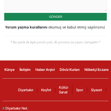
GÖNDER
Yorum yazma kurallarını
okumuş ve kabul etmiş sayılırsınız
* Bu içerik ile ilgili yorum yok, ilk yorumu siz yazın, tartışalım *
Künye
İletişim
Haber Arşivi
Döviz Kurları
Nöbetçi Eczanel
Kültür
Diyarbakır
Keşfet
Spor
Siyaset
Sanat
#
Diyarbakır Net.