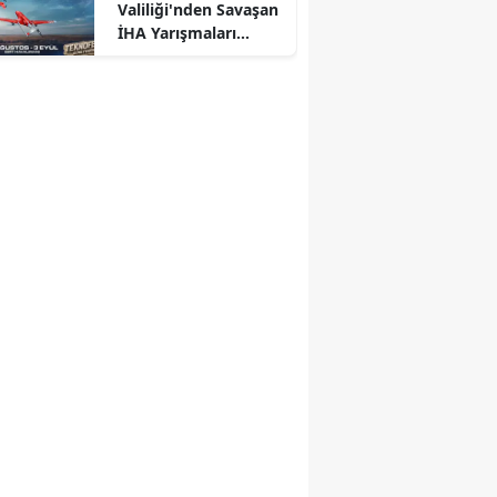
Valiliği'nden Savaşan
İHA Yarışmaları
duyurusu: Yeri ve
tarihi açıklandı