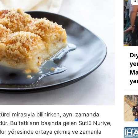
Di
Di
ye
Ma
ya
türel mirasıyla bilinirken, aynı zamanda
dür. Bu tatlıların başında gelen Sütlü Nuriye,
bakır yöresinde ortaya çıkmış ve zamanla