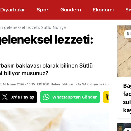
Diyarbakır
Spor
Gündem
Ekonomi
Si
ın geleneksel lezzeti: Sütlü Nuriye
Di
geleneksel lezzeti:
rbakır baklavası olarak bilinen Sütlü
ini biliyor musunuz?
Ba
16 Nisan 2026 - 10:35
EDİTÖR: Haber Editörü
KAYNAK: diyarbakir.net
fa
X'de Paylaş
Whatsapp'tan Gönder
su
ka