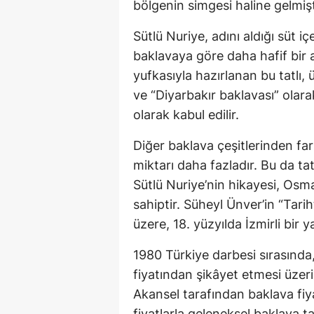
bölgenin simgesi haline gelmişt
Sütlü Nuriye, adını aldığı süt i
baklavaya göre daha hafif bir 
yufkasıyla hazırlanan bu tatlı, ü
ve “Diyarbakır baklavası” olara
olarak kabul edilir.
Diğer baklava çeşitlerinden far
miktarı daha fazladır. Bu da ta
Sütlü Nuriye’nin hikayesi, Os
sahiptir. Süheyl Ünver’in “Tarih
üzere, 18. yüzyılda İzmirli bir 
1980 Türkiye darbesi sırasında
fiyatından şikâyet etmesi üzeri
Akansel tarafından baklava fiyat
fiyatlarla geleneksel baklava t