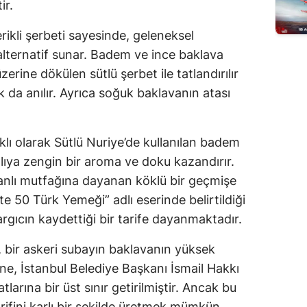
ir.
çerikli şerbeti sayesinde, geleneksel
alternatif sunar. Badem ve ince baklava
zerine dökülen sütlü şerbet ile tatlandırılır
k da anılır. Ayrıca soğuk baklavanın atası
klı olarak Sütlü Nuriye’de kullanılan badem
tlıya zengin bir aroma ve doku kazandırır.
manlı mutfağına dayanan köklü bir geçmişe
te 50 Türk Yemeği” adlı eserinde belirtildiği
yargıcın kaydettiği bir tarife dayanmaktadır.
, bir askeri subayın baklavanın yüksek
ne, İstanbul Belediye Başkanı İsmail Hakkı
larına bir üst sınır getirilmiştir. Ancak bu
arifini karlı bir şekilde üretmek mümkün