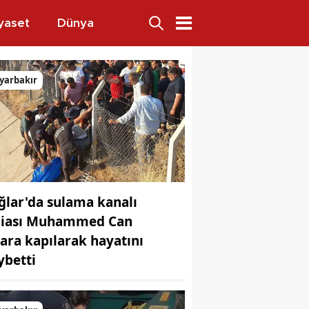
yaset
Dünya
yarbakır
ğlar'da sulama kanalı
ciası Muhammed Can
lara kapılarak hayatını
ybetti