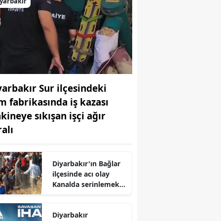
yarbakır
yarbakır Sur ilçesindeki
m fabrikasında iş kazası
kineye sıkışan işçi ağır
ralı
Diyarbakır'ın Bağlar
ilçesinde acı olay
Kanalda serinlemek
isteyen genç hayatını
kaybetti
Diyarbakır