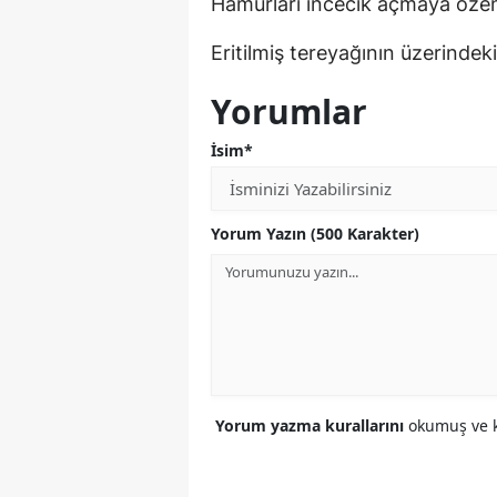
Hamurları incecik açmaya özen
Eritilmiş tereyağının üzerindek
Yorumlar
İsim*
Yorum Yazın (500 Karakter)
Yorum yazma kurallarını
okumuş ve k