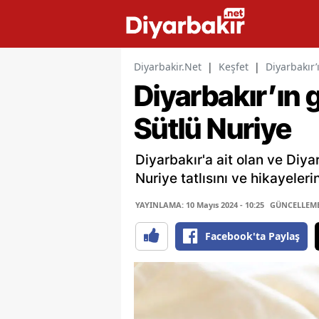
Diyarbakir.Net
|
Keşfet
|
Diyarbakır’
Diyarbakır’ın 
Sütlü Nuriye
Diyarbakır'a ait olan ve Diya
Nuriye tatlısını ve hikayeler
YAYINLAMA: 10 Mayıs 2024 - 10:25
GÜNCELLEME: 
Facebook'ta Paylaş