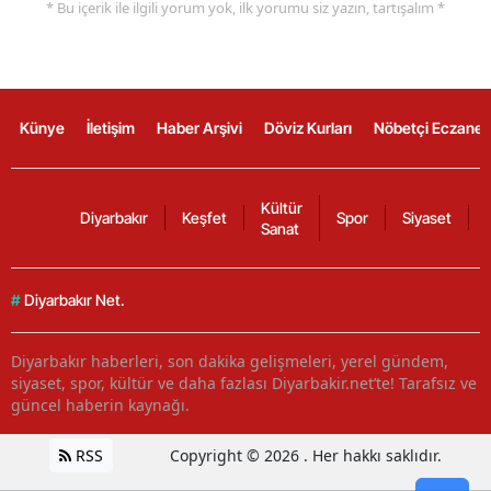
* Bu içerik ile ilgili yorum yok, ilk yorumu siz yazın, tartışalım *
Künye
İletişim
Haber Arşivi
Döviz Kurları
Nöbetçi Eczanel
Kültür
Diyarbakır
Keşfet
Spor
Siyaset
Sanat
#
Diyarbakır Net.
Diyarbakır haberleri, son dakika gelişmeleri, yerel gündem,
siyaset, spor, kültür ve daha fazlası Diyarbakir.net’te! Tarafsız ve
güncel haberin kaynağı.
RSS
Copyright © 2026 . Her hakkı saklıdır.