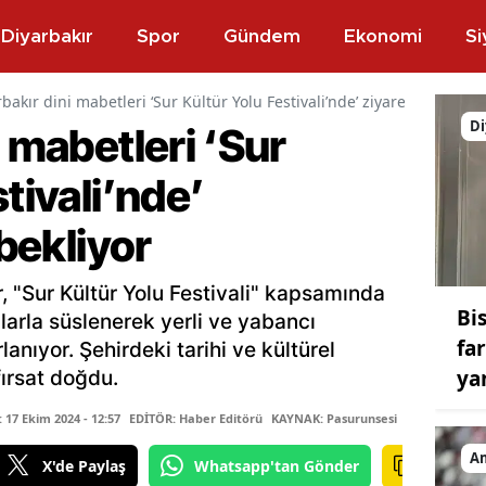
Diyarbakır
Spor
Gündem
Ekonomi
Si
bakır dini mabetleri ‘Sur Kültür Yolu Festivali’nde’ ziyaretçilerini be
Di
i mabetleri ‘Sur
tivali’nde’
 bekliyor
, "Sur Kültür Yolu Festivali" kapsamında
Bis
alarla süslenerek yerli ve yabancı
fa
lanıyor. Şehirdeki tarihi ve kültürel
ya
fırsat doğdu.
17 Ekim 2024 - 12:57
EDİTÖR: Haber Editörü
KAYNAK: Pasurunsesi
A
X'de Paylaş
Whatsapp'tan Gönder