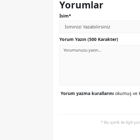
Yorumlar
İsim*
Yorum Yazın (500 Karakter)
Yorum yazma kurallarını
okumuş ve k
* Bu içerik ile ilgili 