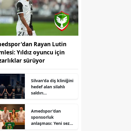
edspor'dan Rayan Lutin
mlesi: Yıldız oyuncu için
zarlıklar sürüyor
Silvan'da diş kliniğini
hedef alan silahlı
saldırı
soruşturmasında
karar 2 tutuklama
Amedspor'dan
sponsorluk
anlaşması: Yeni sezon
öncesi imzalar atıldı