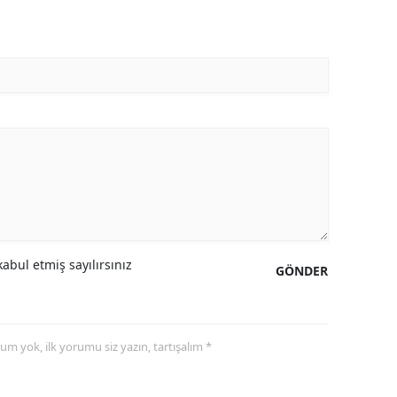
abul etmiş sayılırsınız
GÖNDER
yorum yok, ilk yorumu siz yazın, tartışalım *