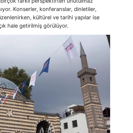
e birçok farklı perspektiften unutulmaz
or. Konserler, konferanslar, dinletiler,
enlenirken, kültürel ve tarihi yapılar ise
çık hale getirilmiş görülüyor.