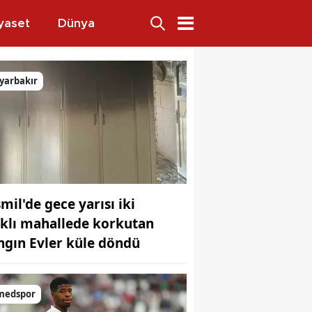
yaset
Dünya
kliyor
yarbakır
mil'de gece yarısı iki
rklı mahallede korkutan
ngın Evler küle döndü
medspor