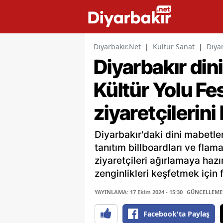
Diyarbakir.Net
|
Kültür Sanat
|
Diyar
Diyarbakır din
Kültür Yolu Fes
ziyaretçilerini
Diyarbakır'daki dini mabetler
tanıtım billboardları ve flam
ziyaretçileri ağırlamaya hazır
zenginlikleri keşfetmek için 
YAYINLAMA: 17 Ekim 2024 - 15:30
GÜNCELLEME: 
Facebook'ta Paylaş