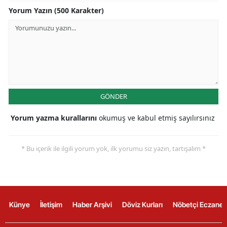
Yorum Yazın (500 Karakter)
GÖNDER
Yorum yazma kurallarını
okumuş ve kabul etmiş sayılırsınız
* Bu içerik ile ilgili yorum yok, ilk yorumu siz yazın, tartışalım *
Künye
İletişim
Haber Arşivi
Döviz Kurları
Nöbetçi Eczanel