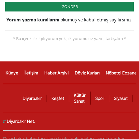
GÖNDER
Yorum yazma kurallarını
okumuş ve kabul etmiş sayılırsınız
* Bu içerik ile ilgili yorum yok, ilk yorumu siz yazın, tartışalım *
Künye
İletişim
Haber Arşivi
Döviz Kurları
Nöbetçi Eczanel
Kültür
Diyarbakır
Keşfet
Spor
Siyaset
Sanat
#
Diyarbakır Net.
Diyarbakır haberleri, son dakika gelişmeleri, yerel gündem,