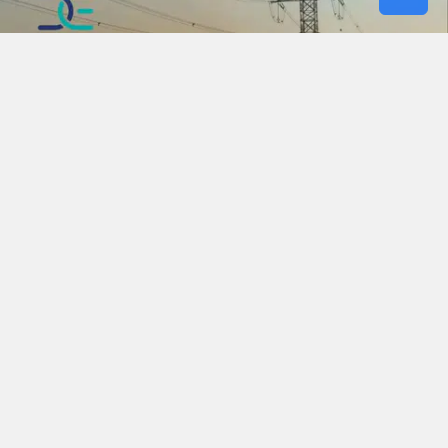
Diyarbakır’da hafta sonunu evde geçirmeyi
planlayanların dikkat etmesi gereken kapsamlı
bir elektrik kesintisi programı açıklandı. 8
Ağustos Cumartesi ve 9 Ağustos Pazar günü
kent genelinde yapılacak bakım, onarım ve
şebeke çalışmaları nedeniyle çok sayıda
mahallede saatlerce elektrik olmayacak.
Kesintiler yalnızca kırsal bölgelerle sınırlı
kalmayacak. Yenişehir, Bağlar ve Kayapınar