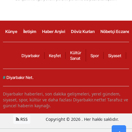
Künye
İletişim
Haber Arşivi
Döviz Kurları
Nöbetçi Eczanel
Kültür
Diyarbakır
Keşfet
Spor
Siyaset
Sanat
#
Diyarbakır Net.
Diyarbakır haberleri, son dakika gelişmeleri, yerel gündem,
siyaset, spor, kültür ve daha fazlası Diyarbakir.net’te! Tarafsız ve
güncel haberin kaynağı.
RSS
Copyright © 2026 . Her hakkı saklıdır.