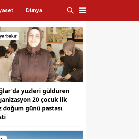
yaset
Dünya
yarbakır
ğlar'da yüzleri güldüren
 Neval Akyüz
ganizasyon 20 çocuk ilk
z doğum günü pastası
sti