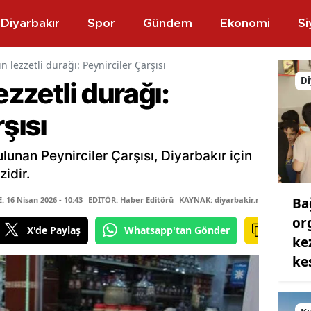
Diyarbakır
Spor
Gündem
Ekonomi
Si
ın lezzetli durağı: Peynirciler Çarşısı
Di
ezzetli durağı:
şısı
ulunan Peynirciler Çarşısı, Diyarbakır için
idir.
Ba
16 Nisan 2026 - 10:43
EDİTÖR: Haber Editörü
KAYNAK: diyarbakir.net
MUHABİR:
or
X'de Paylaş
Whatsapp'tan Gönder
ke
ke