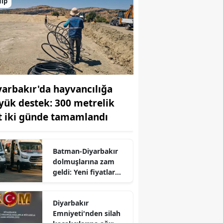
ulp
yarbakır'da hayvancılığa
yük destek: 300 metrelik
t iki günde tamamlandı
Batman-Diyarbakır
dolmuşlarına zam
geldi: Yeni fiyatlar
cep yakacak
Diyarbakır
Emniyeti'nden silah