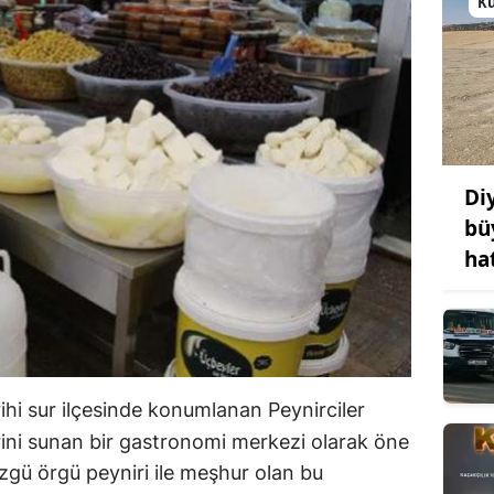
K
Di
bü
ha
rihi sur ilçesinde konumlanan Peynirciler
erini sunan bir gastronomi merkezi olarak öne
 özgü örgü peyniri ile meşhur olan bu