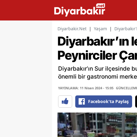
Diyarbakir.Net
|
Yaşam
|
Diyarbakır’
Diyarbakır’ın l
Peynirciler Çar
Diyarbakır’ın Sur ilçesinde b
önemli bir gastronomi merkez
YAYINLAMA: 11 Nisan 2024 - 15:05
GÜNCELLEME: 
Facebook'ta Paylaş