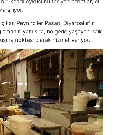
biri kendi öyküsünü taşıyan esnaflar, el
arşılıyor.
 çıkan Peynirciler Pazarı, Diyarbakır'ın
ğlamanın yanı sıra, bölgede yaşayan halk
uluşma noktası olarak hizmet veriyor.