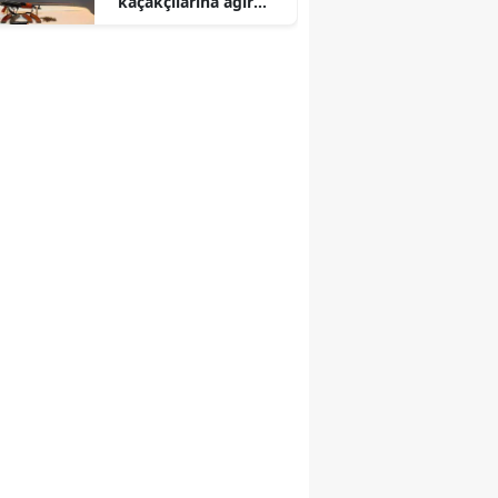
kaçakçılarına ağır
darbe 2 kişi cezaevine
gönderildi