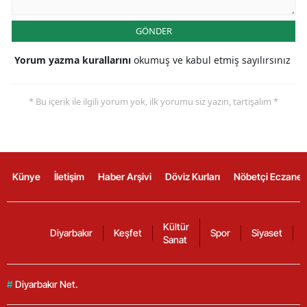
GÖNDER
Yorum yazma kurallarını
okumuş ve kabul etmiş sayılırsınız
* Bu içerik ile ilgili yorum yok, ilk yorumu siz yazın, tartışalım *
Künye
İletişim
Haber Arşivi
Döviz Kurları
Nöbetçi Eczanel
Kültür
Diyarbakır
Keşfet
Spor
Siyaset
Sanat
#
Diyarbakır Net.