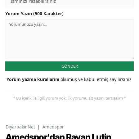
Yorum Yazın (500 Karakter)
GÖNDER
Yorum yazma kurallarını
okumuş ve kabul etmiş sayılırsınız
* Bu içerik ile ilgili yorum yok, ilk yorumu siz yazın, tartışalım *
Diyarbakir.Net
|
Amedspor
Amedspor'dan Rayan Lutin