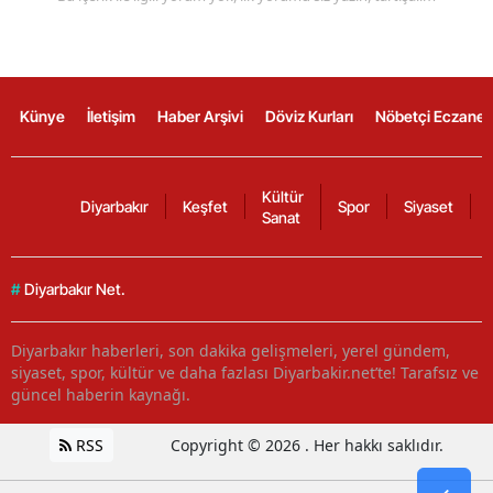
Künye
İletişim
Haber Arşivi
Döviz Kurları
Nöbetçi Eczanel
Kültür
Diyarbakır
Keşfet
Spor
Siyaset
Sanat
#
Diyarbakır Net.
Diyarbakır haberleri, son dakika gelişmeleri, yerel gündem,
siyaset, spor, kültür ve daha fazlası Diyarbakir.net’te! Tarafsız ve
güncel haberin kaynağı.
RSS
Copyright © 2026 . Her hakkı saklıdır.