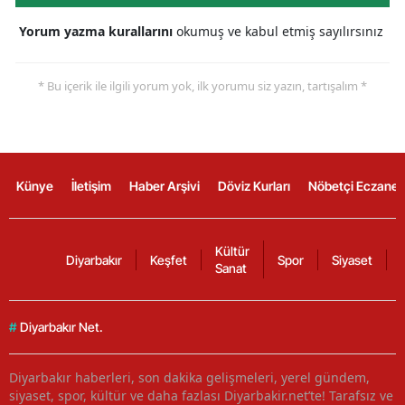
Yorum yazma kurallarını
okumuş ve kabul etmiş sayılırsınız
* Bu içerik ile ilgili yorum yok, ilk yorumu siz yazın, tartışalım *
Künye
İletişim
Haber Arşivi
Döviz Kurları
Nöbetçi Eczanel
Kültür
Diyarbakır
Keşfet
Spor
Siyaset
Sanat
#
Diyarbakır Net.
Diyarbakır haberleri, son dakika gelişmeleri, yerel gündem,
siyaset, spor, kültür ve daha fazlası Diyarbakir.net’te! Tarafsız ve