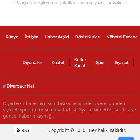
* Bu içerik ile ilgili yorum yok, ilk yorumu siz yazın, tartışalım *
Künye
İletişim
Haber Arşivi
Döviz Kurları
Nöbetçi Eczanel
Kültür
Diyarbakır
Keşfet
Spor
Siyaset
Sanat
#
Diyarbakır Net.
Diyarbakır haberleri, son dakika gelişmeleri, yerel gündem,
siyaset, spor, kültür ve daha fazlası Diyarbakir.net’te! Tarafsız ve
güncel haberin kaynağı.
RSS
Copyright © 2026 . Her hakkı saklıdır.