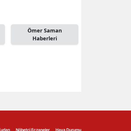
Ömer Saman
Haberleri
urları
Nöbetçi Eczaneler
Hava Durumu