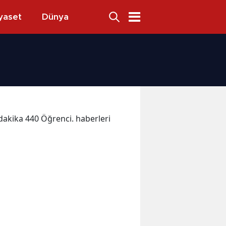
yaset
Dünya
n dakika 440 Öğrenci. haberleri