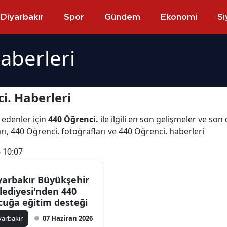
Diyarbakır
Spor
Gündem
Ekonomi
Si
aberleri
i. Haberleri
 edenler için
440 Öğrenci.
ile ilgili en son gelişmeler ve so
rı, 440 Öğrenci. fotoğrafları ve 440 Öğrenci. haberleri
 10:07
yarbakır Büyükşehir
lediyesi'nden 440
cuğa eğitim desteği
yarbakır
07 Haziran 2026